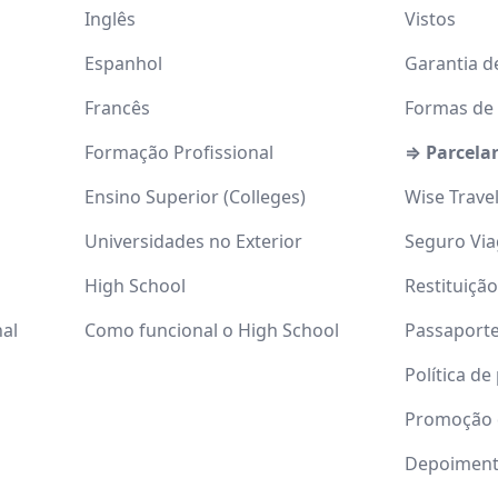
Inglês
Vistos
Espanhol
Garantia d
Francês
Formas de
Formação Profissional
⇒ Parcela
Ensino Superior (Colleges)
Wise Trave
Universidades no Exterior
Seguro Vi
High School
Restituiçã
nal
Como funcional o High School
Passaport
Política de
Promoção 
Depoimen