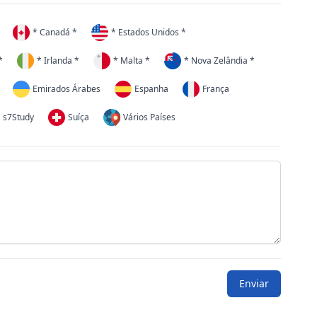
* Canadá *
* Estados Unidos *
*
* Irlanda *
* Malta *
* Nova Zelândia *
Emirados Árabes
Espanha
França
s7Study
Suíça
Vários Países
Enviar