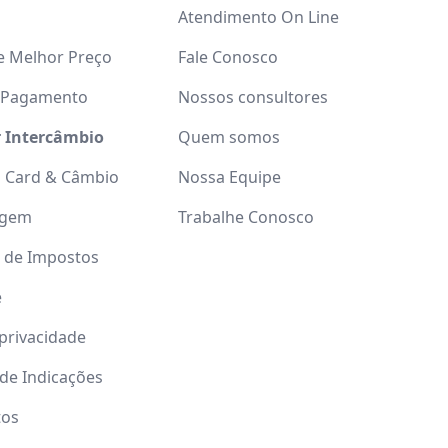
Atendimento On Line
e Melhor Preço
Fale Conosco
 Pagamento
Nossos consultores
r Intercâmbio
Quem somos
l Card & Câmbio
Nossa Equipe
agem
Trabalhe Conosco
o de Impostos
e
 privacidade
de Indicações
tos