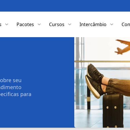
s
Pacotes
Cursos
Intercâmbio
Con
sobre seu
endimento
ecificas para