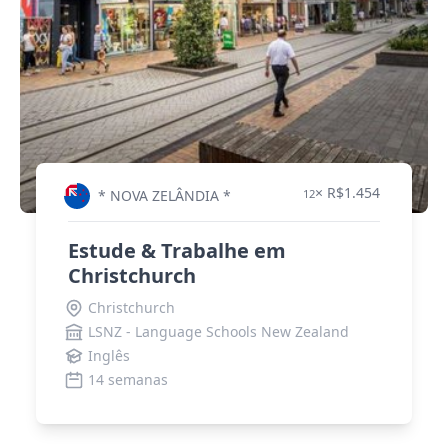
× R$1.454
* NOVA ZELÂNDIA *
12
Estude & Trabalhe em
Christchurch
Christchurch
LSNZ - Language Schools New Zealand
Inglês
14 semanas