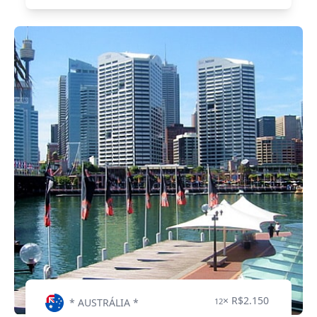
× R$2.150
* AUSTRÁLIA *
12