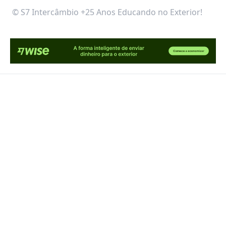
© S7 Intercâmbio +25 Anos Educando no Exterior!