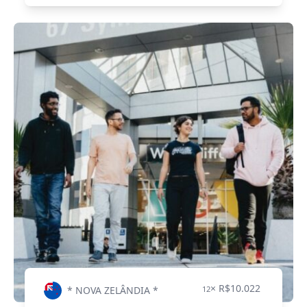
× R$10.022
* NOVA ZELÂNDIA *
12