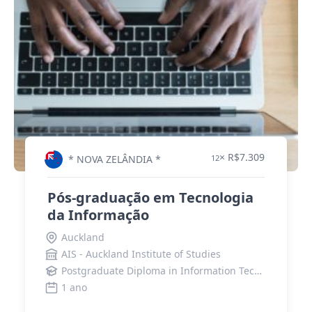
× R$7.309
* NOVA ZELÂNDIA *
12
Pós-graduação em Tecnologia
da Informação
Auckland
AIS - Auckland Institute of Studies
Postgraduate Diploma in Information Technology (Level 8)
1 ano