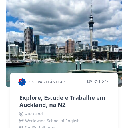
× R$1.577
* NOVA ZELÂNDIA *
12
Explore, Estude e Trabalhe em
Auckland, na NZ
Auckland
Worldwide School of English
Inglês Full-time