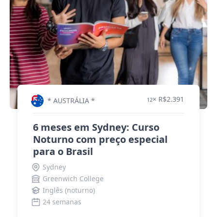
× R$2.391
* AUSTRÁLIA *
12
6 meses em Sydney: Curso
Noturno com preço especial
para o Brasil
Sydney
Greenwich College
Inglês (noturno)
24 semanas