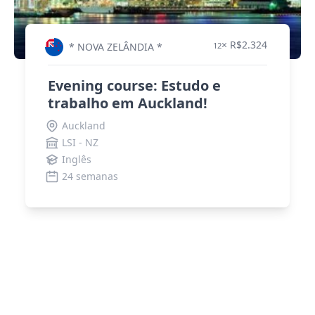
× R$2.324
* NOVA ZELÂNDIA *
12
Evening course: Estudo e
trabalho em Auckland!
Auckland
LSI - NZ
Inglês
24 semanas