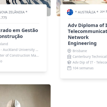
× 
NOVA ZELÂNDIA *
* AUSTRÁLIA *
20
7.775
Adv Diploma of I
rado em Gestão
Telecommunicat
onstrução
Network
Engineering
kland
AUT - Auckland University of Technology
Brisbane
Master of Construction Management
no
104 semanas