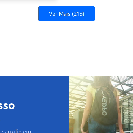
Ver Mais (213)
sso
.
e auxílio em