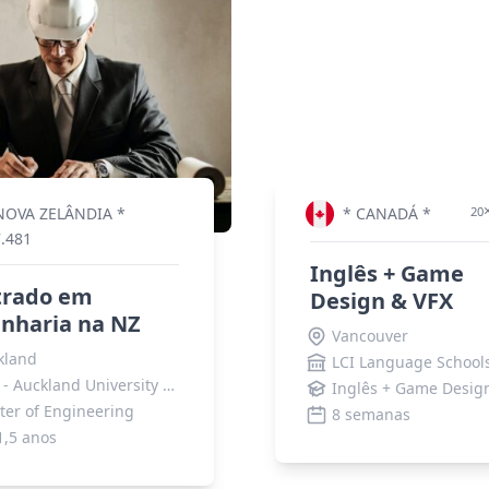
NOVA ZELÂNDIA *
* CANADÁ *
20
7.481
Inglês + Game
trado em
Design & VFX
nharia na NZ
Vancouver
kland
LCI Language School
AUT - Auckland University of Technology
Inglês + Game Desig
ter of Engineering
8 semanas
1,5 anos