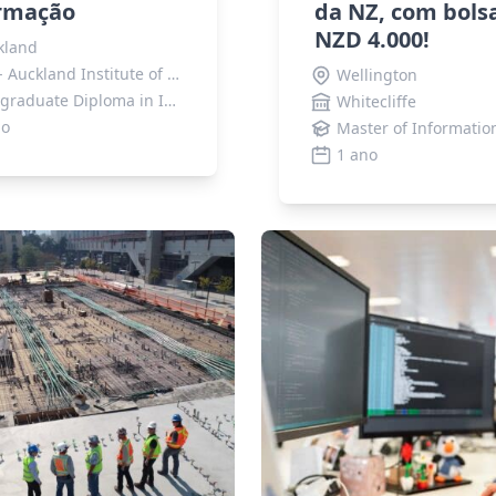
rmação
da NZ, com bols
NZD 4.000!
kland
AIS - Auckland Institute of Studies
Wellington
Postgraduate Diploma in Information Technology (Level 8)
Whitecliffe
no
1 ano