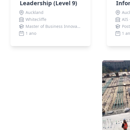
Leadership (Level 9)
Info
Auckland
Auc
Whitecliffe
Master of Business Innovation and Leadership
1 ano
1 a