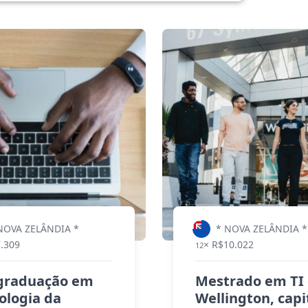
NOVA ZELÂNDIA *
* NOVA ZELÂNDIA *
7.309
× R$10.022
12
graduação em
Mestrado em TI
ologia da
Wellington, capi