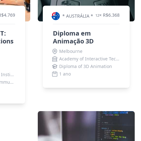
R$4.769
× R$6.368
* AUSTRÁLIA *
12
T:
Diploma em
ions
Animação 3D
Melbourne
Academy of Interactive Technology (AIT)
Diploma of 3D Animation
1 ano
Canterbury Technical Institute - CTI
Adv Dip of IT - Telecommunications Network Engineering