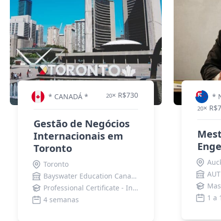
× R$730
* CANADÁ *
20
* 
× R$
20
Gestão de Negócios
Mes
Internacionais em
Enge
Toronto
Auc
Toronto
Bayswater Education Canada
Mas
Professional Certificate - International Business
1 a 
4 semanas