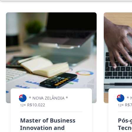
* NOVA ZELÂNDIA *
* 
× R$10.022
× R$
12
12
Master of Business
Pós-
Innovation and
Tecn