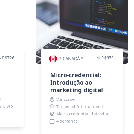
× R$726
× R$656
* CANADÁ *
12
Micro-credencial:
Introdução ao
marketing digital
s
Vancouver
n & VFX
Tamwood International
Micro-credential: Introduction to Digital Marketing
4 semanas