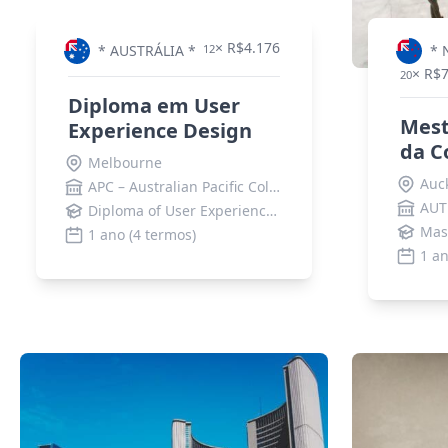
× R$4.176
* AUSTRÁLIA *
12
* 
× R$
20
Diploma em User
Mest
Experience Design
da C
Melbourne
Auc
APC – Australian Pacific College
Diploma of User Experience Design
1 ano (4 termos)
1 a