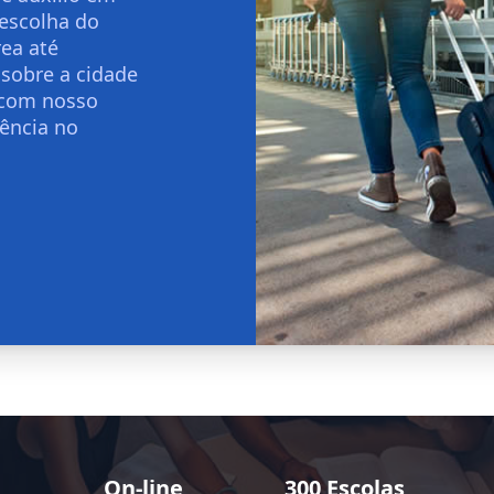
 escolha do
ea até
 sobre a cidade
 com nosso
ência no
On-line
300 Escolas