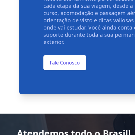
cada etapa da sua viagem, desde a
curso, acomodação e passagem aér
orientação de visto e dicas valiosas
onde vai estudar. Você ainda conta
suporte durante toda a sua perman
exterior.
Fale Conosco
Atendemos todo o Brasil!