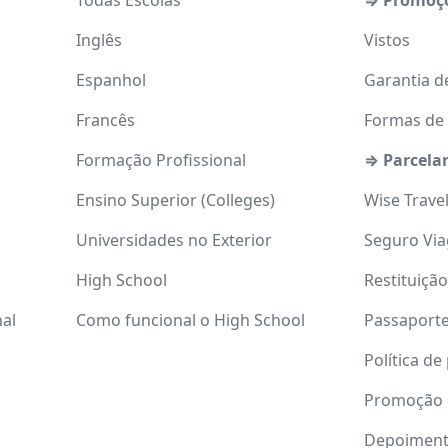
Todas Escolas
⇒ Promoç
Inglês
Vistos
Espanhol
Garantia d
Francês
Formas de
Formação Profissional
⇒ Parcela
Ensino Superior (Colleges)
Wise Trave
Universidades no Exterior
Seguro Vi
High School
Restituiçã
nal
Como funcional o High School
Passaport
Política de
Promoção 
Depoimen