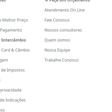
ões
⇒ Peça um Orçamento
Atendimento On Line
e Melhor Preço
Fale Conosco
 Pagamento
Nossos consultores
r Intercâmbio
Quem somos
l Card & Câmbio
Nossa Equipe
agem
Trabalhe Conosco
o de Impostos
e
 privacidade
de Indicações
tos