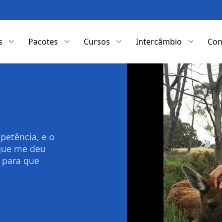
s
Pacotes
Cursos
Intercâmbio
Con
petência, e o
) que me deu
 para que