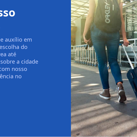
sso
.
e auxílio em
 escolha do
ea até
 sobre a cidade
 com nosso
ência no