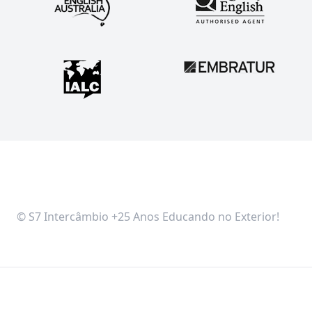
© S7 Intercâmbio +25 Anos Educando no Exterior!