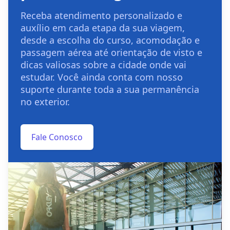
Receba atendimento personalizado e
auxílio em cada etapa da sua viagem,
desde a escolha do curso, acomodação e
passagem aérea até orientação de visto e
dicas valiosas sobre a cidade onde vai
estudar. Você ainda conta com nosso
suporte durante toda a sua permanência
no exterior.
Fale Conosco