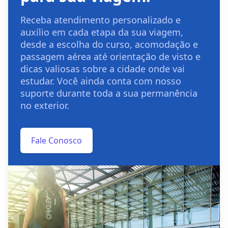
Receba atendimento personalizado e
auxílio em cada etapa da sua viagem,
desde a escolha do curso, acomodação e
passagem aérea até orientação de visto e
dicas valiosas sobre a cidade onde vai
estudar. Você ainda conta com nosso
suporte durante toda a sua permanência
no exterior.
Fale Conosco