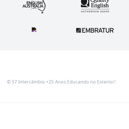
© S7 Intercâmbio +25 Anos Educando no Exterior!