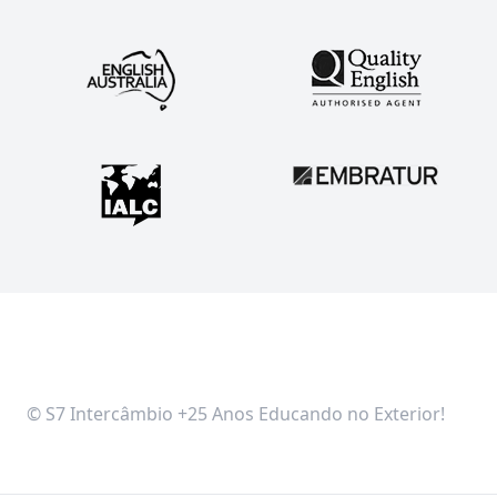
© S7 Intercâmbio +25 Anos Educando no Exterior!