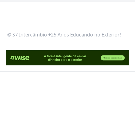
© S7 Intercâmbio +25 Anos Educando no Exterior!