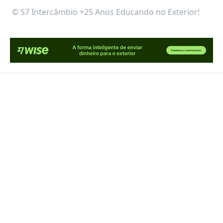
© S7 Intercâmbio +25 Anos Educando no Exterior!