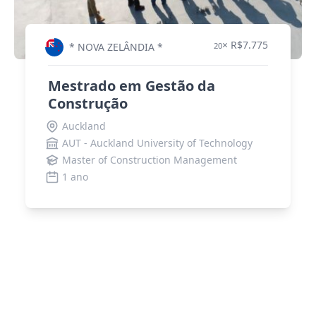
× R$7.775
* NOVA ZELÂNDIA *
20
Mestrado em Gestão da
Construção
Auckland
AUT - Auckland University of Technology
Master of Construction Management
1 ano