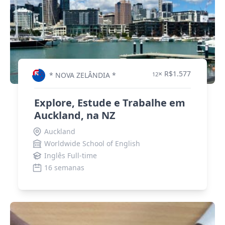
× R$1.577
* NOVA ZELÂNDIA *
12
Explore, Estude e Trabalhe em
Auckland, na NZ
Auckland
Worldwide School of English
Inglês Full-time
16 semanas