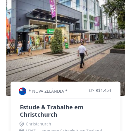
× R$1.454
* NOVA ZELÂNDIA *
12
Estude & Trabalhe em
Christchurch
Christchurch
LSNZ - Language Schools New Zealand