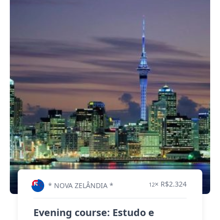
× R$2.324
* NOVA ZELÂNDIA *
12
Evening course: Estudo e