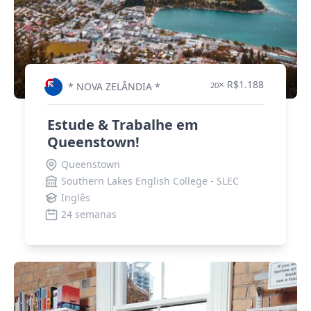
× R$1.188
* NOVA ZELÂNDIA *
20
Estude & Trabalhe em
Queenstown!
Queenstown
Southern Lakes English College - SLEC
Inglês
24 semanas