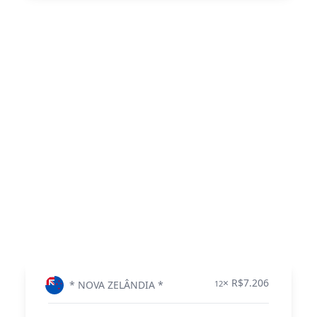
× R$7.206
* NOVA ZELÂNDIA *
12