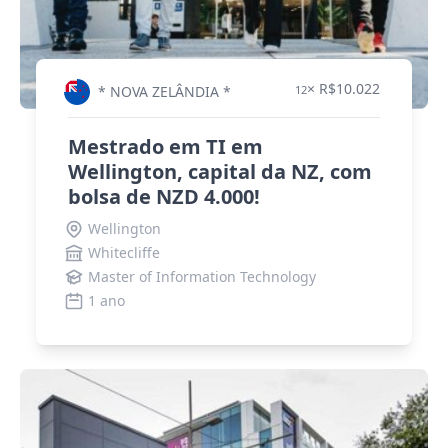
× R$10.022
* NOVA ZELÂNDIA *
12
Mestrado em TI em
Wellington, capital da NZ, com
bolsa de NZD 4.000!
Wellington
Whitecliffe
Master of Information Technology
1 ano